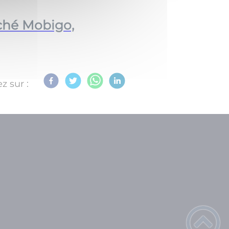
rché Mobigo,
z sur :