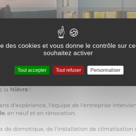
ise des cookies et vous donne le contrôle sur 
souhaitez activer
Tout accepter
Tout refuser
Personnaliser
es
sont défectueuses ? Vous souhaitez changer votre
roblèmes avec votre chauffage ? Faites appel à l'
s la
Nièvre
!
ans d'expérience, l'équipe de l'entreprise intervien
le
, en neuf et en rénovation.
 de domotique, de l'installation de climatisation r