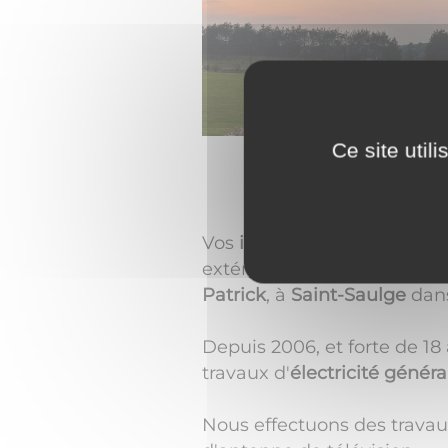
Ce site util
Vos
installations électriqu
extérieur ? Vous avez des p
Patrick
, à
Saint-Saulge
dan
Depuis 2006, et forte de 18 
travaux d'
électricité généra
Nous effectuons des travaux