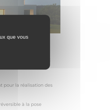
ceux que vous
 éclairage intérieur et
entreprise
Brenterch
t pour la réalisation des
éversible à la pose