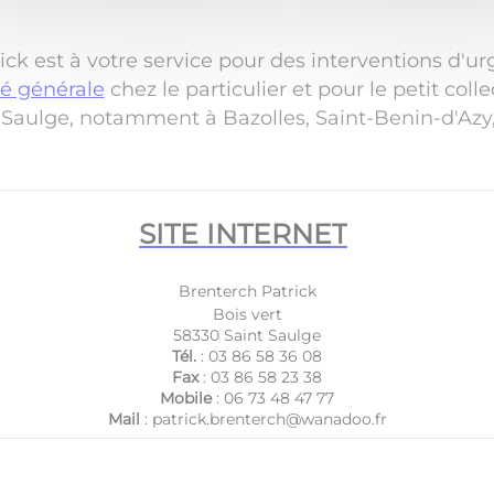
ick est à votre service pour des interventions d'ur
té générale
chez le particulier et pour le petit coll
-Saulge, notamment à Bazolles, Saint-Benin-d'Azy
SITE INTERNET
Brenterch Patrick
Bois vert
58330 Saint Saulge
Tél.
:
03 86 58 36 08
Fax
:
03 86 58 23 38
Mobile
:
06 73 48 47 77
Mail
:
patrick.brenterch@wanadoo.fr