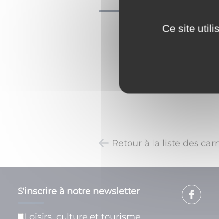
Ce site util
Retour à la liste des car
S'inscrire à notre newsletter
Loisirs, culture et tourisme