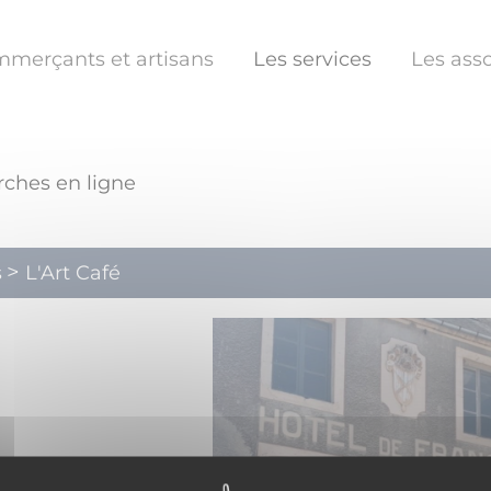
mmerçants et artisans
Les services
Les asso
ches en ligne
s
L'Art Café