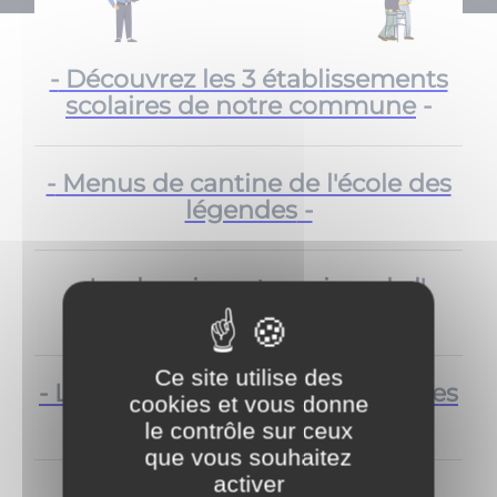
-
Découvrez les 3 établissements
scolaires de notre commune
-
-
Menus de cantine de l'école des
légendes
-
- Les horaires et services de l'​​​​​​​
agence postale communale -
Ce site utilise des
- Les services de santé disponibles
cookies et vous donne
-
le contrôle sur ceux
que vous souhaitez
activer