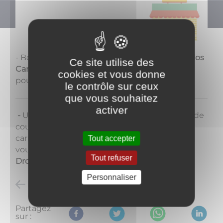
- Besoin d'un maçon ?
La maçonnerie de Carlos
Ce site utilise des
Carvalho
situé rue du Champ de Foire est là
cookies et vous donne
pour vous. Contactez-le au
03 86 58 27 12.
le contrôle sur ceux
que vous souhaitez
activer
-
Un problème d'isolation, d'assainissement, de
couverture, de maçonnerie ? Une envie de
carrelage, de faïence ? Vous trouverez ce qu'il
Tout accepter
vous faut
aux Grands Buissons, Hervé
Tout refuser
Drouin
vous répondra au
03 86 38 50 32.
Personnaliser
Retour à l'accueil
Partagez
sur :