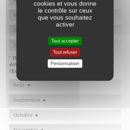
Avril
cookies et vous donne
le contrôle sur ceux
Mai
que vous souhaitez
activer
Juin
Tout accepter
Juillet
Tout refuser
*
Week-end du 22 et 23 Juillet 2023 : 3éme
Personnaliser
édition de la Bêêêle & Laine, organisée par
l'Espace SocioCulturel Coeur du Nivernais
.
Août
Septembre
Octobre
Novembre