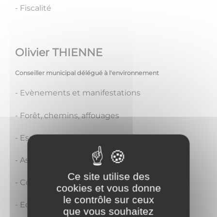
- Fiscalité
Olivier THIENNE
Conseiller municipal délégué à l'environnement
- Evènements et manifestations
- Forêt, chemins, affouages
- Espaces verts, jardins, verger
- Assainissement et plan d'eau
Ce site utilise des
- Compétence Locale d'Energie (SIEEEN)
cookies et vous donne
le contrôle sur ceux
- Eclairage public ( SIEEEN)
que vous souhaitez